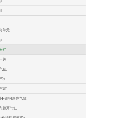
缸
缸
向单元
缸
压缸
开关
列气缸
列气缸
形气缸
列不锈钢迷你气缸
系列超薄气缸
系列长行程超薄气缸