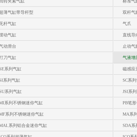
回转夹紧气缸
标准气
超薄气缸带导杆型
双杆气
无杆气缸
气爪
摆动气缸
直线导
气动滑台
止动气
打刀气缸
气液增
SE系列气缸
磁感应
SI系列气缸
SC系
SU系列气缸
JSI系
MI系列不锈钢迷你气缸
PB笔
MF系列不锈钢迷你气缸
MA系
MAL系列铝合金迷你气缸
SDA
ICQ系列超薄气缸
ICQ