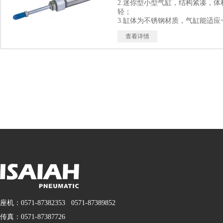
2.迷你型小型气缸，结构紧凑，体
轻；
3.缸体为不锈钢材质，气缸能适应
工作环境；
查看详情
4.气缸小，反应快，可适用于较高
环境；
5.多种规格气缸可供客户选择使用
座机：0571-87382353 0571-87389852
传真：0571-87387726